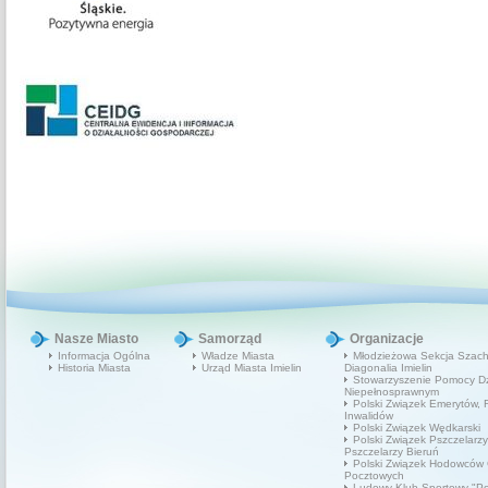
Nasze Miasto
Samorząd
Organizacje
Informacja Ogólna
Władze Miasta
Młodzieżowa Sekcja Szac
Historia Miasta
Urząd Miasta Imielin
Diagonalia Imielin
Stowarzyszenie Pomocy D
Niepełnosprawnym
Polski Związek Emerytów, R
Inwalidów
Polski Związek Wędkarski
Polski Związek Pszczelarzy
Pszczelarzy Bieruń
Polski Związek Hodowców 
Pocztowych
Ludowy Klub Sportowy "P