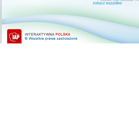
zobacz wszystkie
Katolickie Stowarzyszenie 
Akcja Katolicka
41 Drużyna Harcerska
Uczniowski Klub Sportowy
Stowarzyszenia Przedsięb
Imielina
Klub Skata "Sokół"
Regionalny Konkurs Gran